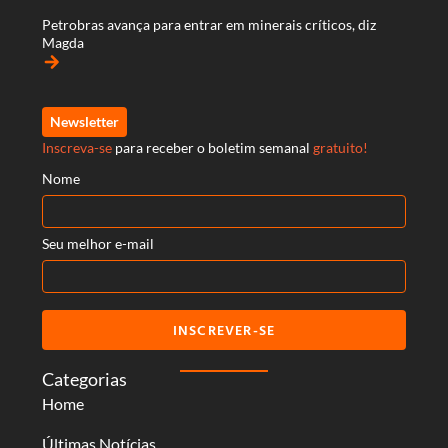
Petrobras avança para entrar em minerais críticos, diz
Magda
arrow_forward
Newsletter
Inscreva-se
para receber o boletim semanal
gratuito!
Nome
Seu melhor e-mail
INSCREVER-SE
Categorias
Home
Últimas Notícias