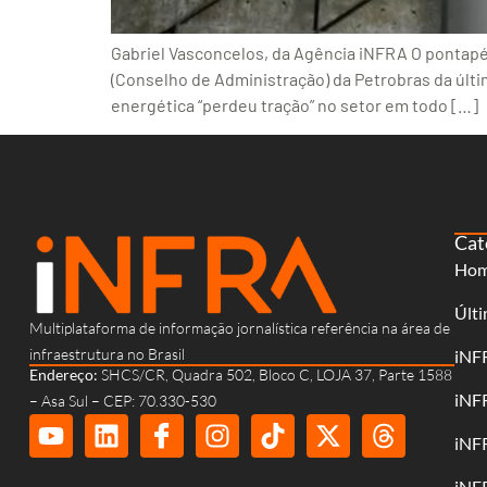
Gabriel Vasconcelos, da Agência iNFRA O pontapé 
(Conselho de Administração) da Petrobras da últim
energética “perdeu tração” no setor em todo […]
Cat
Ho
Últi
Multiplataforma de informação jornalística referência na área de
infraestrutura no Brasil
iNF
Endereço:
SHCS/CR, Quadra 502, Bloco C, LOJA 37, Parte 1588
iNF
– Asa Sul – CEP: 70.330-530
iNF
iNF