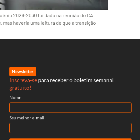
nquênio 2026-2030 foi dado na reunião do CA
s, mas haveria uma leitura de que a transição
Newsletter
Inscreva-se
para receber o boletim semanal
gratuito!
Nome
Seu melhor e-mail