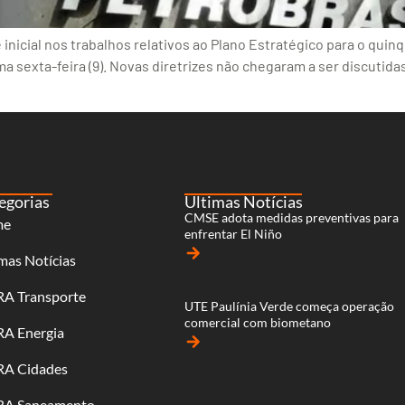
inicial nos trabalhos relativos ao Plano Estratégico para o qui
a sexta-feira (9). Novas diretrizes não chegaram a ser discutida
egorias
Últimas Notícias
CMSE adota medidas preventivas para
me
enfrentar El Niño
arrow_forward
mas Notícias
RA Transporte
UTE Paulínia Verde começa operação
comercial com biometano
RA Energia
arrow_forward
RA Cidades
RA Saneamento