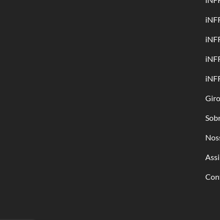
iNF
iNF
iNF
iNF
Gir
Sob
Nos
Assi
Con