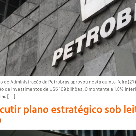
 de Administração da Petrobras aprovou nesta quinta-feira (27)
 de investimentos de US$ 109 bilhões. O montante é 1,8% inferio
nas […]
utir plano estratégico sob lei
o