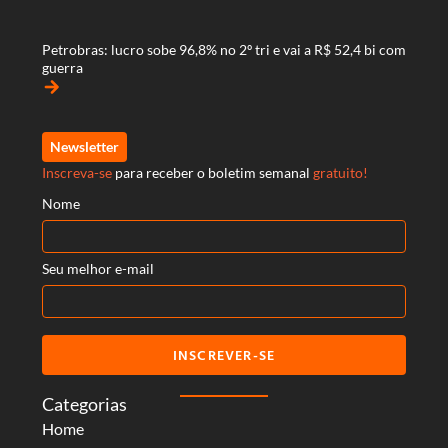
Petrobras: lucro sobe 96,8% no 2º tri e vai a R$ 52,4 bi com
guerra
arrow_forward
Newsletter
Inscreva-se
para receber o boletim semanal
gratuito!
Nome
Seu melhor e-mail
INSCREVER-SE
Categorias
Home