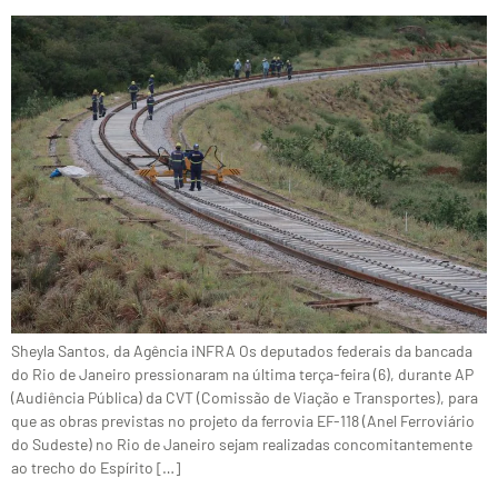
Sheyla Santos, da Agência iNFRA Os deputados federais da bancada
do Rio de Janeiro pressionaram na última terça-feira (6), durante AP
(Audiência Pública) da CVT (Comissão de Viação e Transportes), para
que as obras previstas no projeto da ferrovia EF-118 (Anel Ferroviário
do Sudeste) no Rio de Janeiro sejam realizadas concomitantemente
ao trecho do Espírito […]