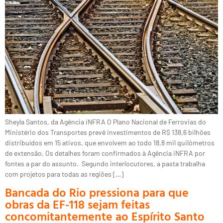
Sheyla Santos, da Agência iNFRA O Plano Nacional de Ferrovias do
Ministério dos Transportes prevê investimentos de R$ 138,6 bilhões
distribuídos em 15 ativos, que envolvem ao todo 18,8 mil quilômetros
de extensão. Os detalhes foram confirmados à Agência iNFRA por
fontes a par do assunto. Segundo interlocutores, a pasta trabalha
com projetos para todas as regiões […]
Bancada do Rio pressiona para que
obras da EF-118 sejam feitas
concomitantemente ao Espírito Santo