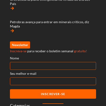
Pais
arrow_forward
Petrobras avança para entrar em minerais críticos, diz
Magda
arrow_forward
Newsletter
Inscreva-se
para receber o boletim semanal
gratuito!
Nome
Seu melhor e-mail
INSCREVER-SE
Categorias