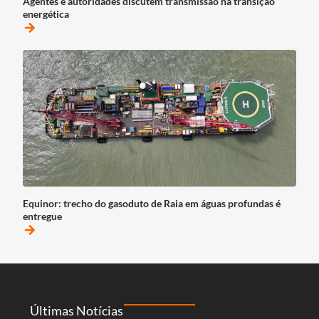
Agentes e autoridades discutem transmissão na transição
energética
arrow_forward
Equinor: trecho do gasoduto de Raia em águas profundas é
entregue
arrow_forward
Últimas Notícias