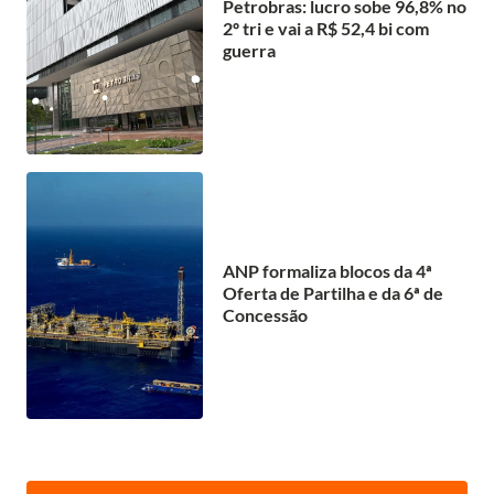
Petrobras: lucro sobe 96,8% no
2º tri e vai a R$ 52,4 bi com
guerra
ANP formaliza blocos da 4ª
Oferta de Partilha e da 6ª de
Concessão