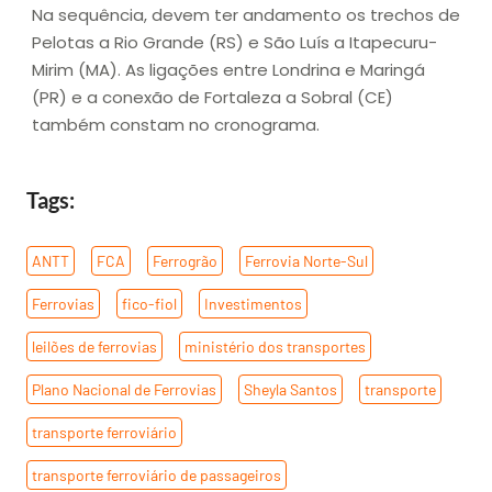
Na sequência, devem ter andamento os trechos de
Pelotas a Rio Grande (RS) e São Luís a Itapecuru-
Mirim (MA). As ligações entre Londrina e Maringá
(PR) e a conexão de Fortaleza a Sobral (CE)
também constam no cronograma.
Tags:
ANTT
,
FCA
,
Ferrogrão
,
Ferrovia Norte-Sul
,
Ferrovias
,
fico-fiol
,
Investimentos
,
leilões de ferrovias
,
ministério dos transportes
,
Plano Nacional de Ferrovias
,
Sheyla Santos
,
transporte
,
transporte ferroviário
,
transporte ferroviário de passageiros