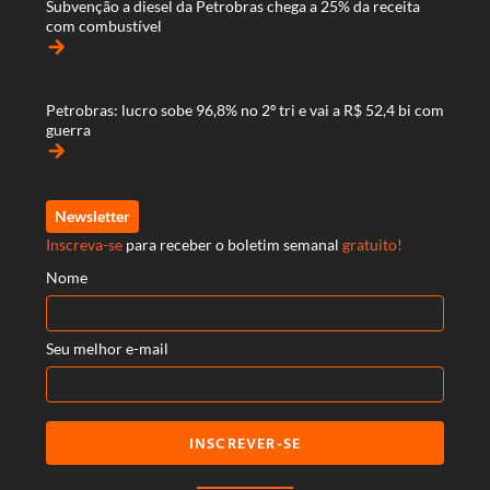
Subvenção a diesel da Petrobras chega a 25% da receita
com combustível
arrow_forward
Petrobras: lucro sobe 96,8% no 2º tri e vai a R$ 52,4 bi com
guerra
arrow_forward
Newsletter
Inscreva-se
para receber o boletim semanal
gratuito!
Nome
Seu melhor e-mail
INSCREVER-SE