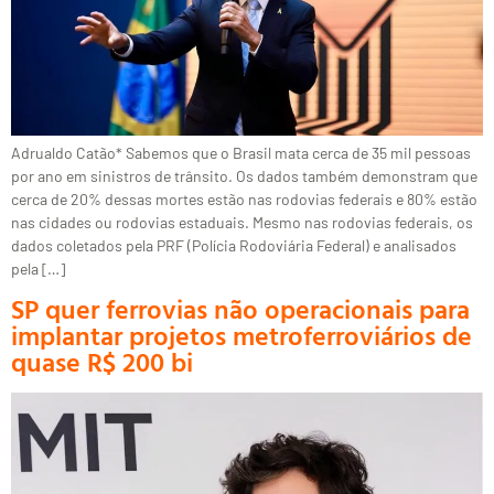
Adrualdo Catão* Sabemos que o Brasil mata cerca de 35 mil pessoas
por ano em sinistros de trânsito. Os dados também demonstram que
cerca de 20% dessas mortes estão nas rodovias federais e 80% estão
nas cidades ou rodovias estaduais. Mesmo nas rodovias federais, os
dados coletados pela PRF (Polícia Rodoviária Federal) e analisados
pela […]
SP quer ferrovias não operacionais para
implantar projetos metroferroviários de
quase R$ 200 bi