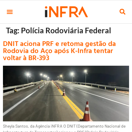
Tag:
Polícia Rodoviária Federal
DNIT aciona PRF e retoma gestão da
Rodovia do Aço após K-Infra tentar
voltar à BR-393
Sheyla Santos, da Agência iNFRA O DNIT (Departamento Nacional de