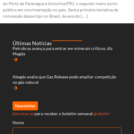
do Porto de Paranaguá e Antonina (PR), o segundo maior porto
público em movimentação no país. Será a primeira tentativa de
concessão desse tipo no Brasil, de acordo […]
Últimas Notícias
Petrobras avança para entrar em minerais críticos, diz
Magda
arrow_forward
Abegás avalia que Gas Release pode ampliar competição
no gás natural
arrow_forward
Newsletter
Inscreva-se
para receber o boletim semanal
gratuito!
Nome