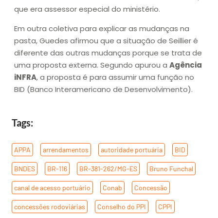
que era assessor especial do ministério.
Em outra coletiva para explicar as mudanças na
pasta, Guedes afirmou que a situação de Seillier é
diferente das outras mudanças porque se trata de
uma proposta externa. Segundo apurou a
Agência
iNFRA
, a proposta é para assumir uma função no
BID (Banco Interamericano de Desenvolvimento).
Tags:
APPA
,
arrendamentos
,
autoridade portuária
,
BID
,
BNDES
,
BR-116
,
BR-381-262/MG-ES
,
Bruno Funchal
,
canal de acesso portuário
,
Conab
,
Concessão
,
concessões rodoviárias
,
Conselho do PPI
,
CPPI
,