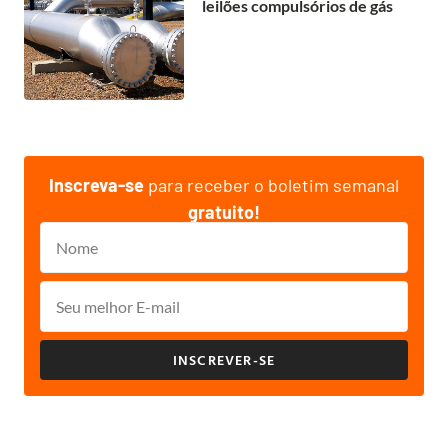
leilões compulsórios de gás
Inscreva-se
para receber o boletim semanal
gratuito!
INSCREVER-SE