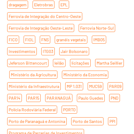
dragagem
,
Eletrobras
,
EPL
,
Ferrovia de Integração do Centro-Oeste
,
Ferrovia de Integração Oeste-Leste
,
Ferrovia Norte-Sul
,
FICO
,
FIOL
,
FNS
,
granéis vegetais
,
IMB05
,
Investimentos
,
ITG03
,
Jair Bolsonaro
,
Jeferson Bittencourt
,
leilão
,
licitações
,
Martha Seillier
,
Ministério da Agricultura
,
Ministério da Economia
,
Ministério da Infraestrutura
,
MP 1.031
,
MUC59
,
PAR09
,
PAR14
,
PAR15
,
PARANAGUÁ
,
Paulo Guedes
,
PND
,
Polícia Rodoviária Federal
,
PORTO
,
Porto de Paranaguá e Antonina
,
Porto de Santos
,
PPI
,
Programa de Parcerias de Investimentos
,