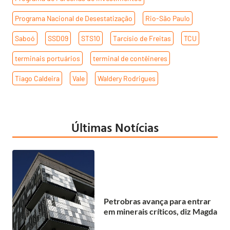
Programa Nacional de Desestatização
,
Rio-São Paulo
,
Saboó
,
SSD09
,
STS10
,
Tarcísio de Freitas
,
TCU
,
terminais portuários
,
terminal de contêineres
,
Tiago Caldeira
,
Vale
,
Waldery Rodrigues
Últimas Notícias
Petrobras avança para entrar
em minerais críticos, diz Magda