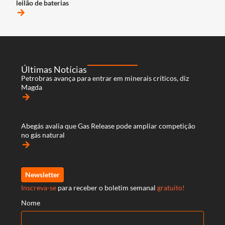
leilão de baterias
arrow_forward
Últimas Notícias
Petrobras avança para entrar em minerais críticos, diz
Magda
arrow_forward
Abegás avalia que Gas Release pode ampliar competição
no gás natural
arrow_forward
Newsletter
Inscreva-se
para receber o boletim semanal
gratuito!
Nome