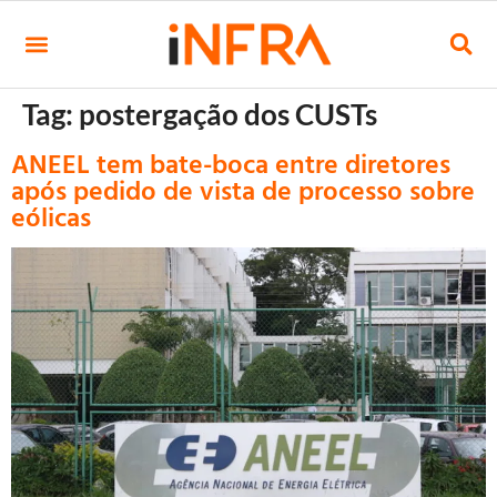
Tag:
postergação dos CUSTs
ANEEL tem bate-boca entre diretores
após pedido de vista de processo sobre
eólicas