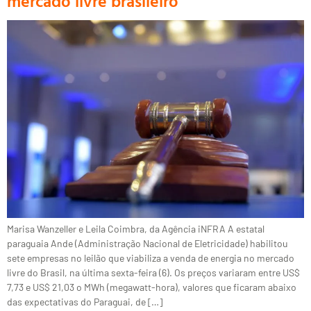
mercado livre brasileiro
Marisa Wanzeller e Leila Coimbra, da Agência iNFRA A estatal
paraguaia Ande (Administração Nacional de Eletricidade) habilitou
sete empresas no leilão que viabiliza a venda de energia no mercado
livre do Brasil, na última sexta-feira (6). Os preços variaram entre US$
7,73 e US$ 21,03 o MWh (megawatt-hora), valores que ficaram abaixo
das expectativas do Paraguai, de […]