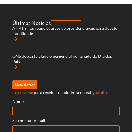
Últimas Notícias
ANPTrilhos reúne equipes de presidenciáveis para debater
mobilidade
arrow_forward
ONS descarta plano emergencial no feriado do Dia dos
Pais
arrow_forward
Newsletter
Inscreva-se
para receber o boletim semanal
gratuito!
Nome
Seu melhor e-mail