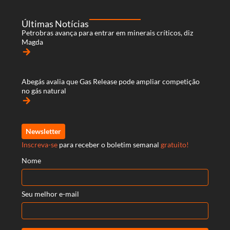
Últimas Notícias
Petrobras avança para entrar em minerais críticos, diz
Magda
arrow_forward
Abegás avalia que Gas Release pode ampliar competição
no gás natural
arrow_forward
Newsletter
Inscreva-se
para receber o boletim semanal
gratuito!
Nome
Seu melhor e-mail