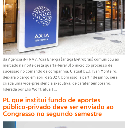
da Agência iNFRA A Axia Energia (antiga Eletrobras) comunicou ao
mercado na noite desta quarta-feira (6) o início do processo de
sucessão no comando da companhia. O atual CEO, Ivan Monteiro,
deixará o cargo em abril de 2027. Com isso, a partir de junho, será
criada uma vice-presidência executiva, de caráter temporário,
liderada por Élio Wolff, atual […]
PL que institui fundo de aportes
público-privado deve ser enviado ao
Congresso no segundo semestre