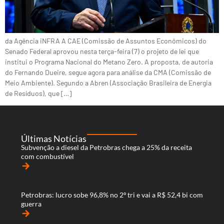
da Agência iNFRA A CAE (Comissão de Assuntos Econômicos) do
Senado Federal aprovou nesta terça-feira (7) o projeto de lei que
institui o Programa Nacional do Metano Zero. A proposta, de autoria
do Fernando Dueire, segue agora para análise da CMA (Comissão de
Meio Ambiente). Segundo a Abren (Associação Brasileira de Energia
de Resíduos), que […]
Últimas Notícias
Subvenção a diesel da Petrobras chega a 25% da receita
com combustível
arrow_forward
Petrobras: lucro sobe 96,8% no 2º tri e vai a R$ 52,4 bi com
guerra
arrow_forward