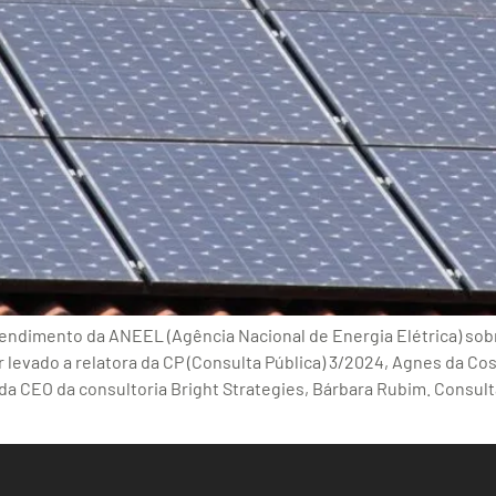
tendimento da ANEEL (Agência Nacional de Energia Elétrica) sobr
 levado a relatora da CP (Consulta Pública) 3/2024, Agnes da Cost
o é da CEO da consultoria Bright Strategies, Bárbara Rubim. Con