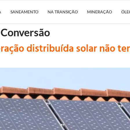
A
SANEAMENTO
NA TRANSIÇÃO
MINERAÇÃO
ÓLE
e Conversão
eração distribuída solar não 