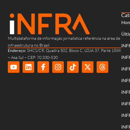
Cat
Ho
Últi
Multiplataforma de informação jornalística referência na área de
infraestrutura no Brasil
iNF
Endereço:
SHCS/CR, Quadra 502, Bloco C, LOJA 37, Parte 1588
iNF
– Asa Sul – CEP: 70.330-530
iNF
iNF
iNF
iNF
iNF
iNF