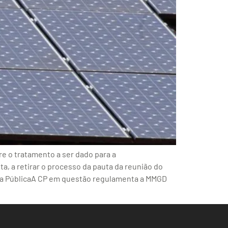
e o tratamento a ser dado para a
a, a retirar o processo da pauta da reunião do
sulta PúblicaA CP em questão regulamenta a MMGD