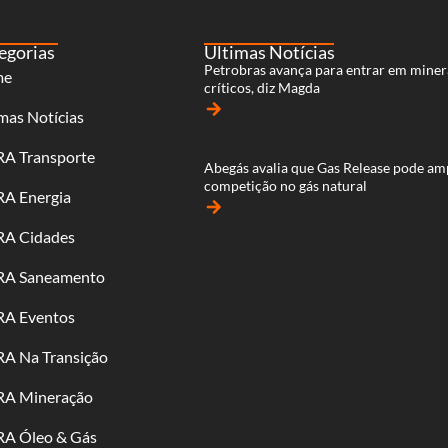
egorias
Últimas Notícias
Petrobras avança para entrar em miner
me
críticos, diz Magda
arrow_forward
mas Notícias
RA Transporte
Abegás avalia que Gas Release pode am
competição no gás natural
RA Energia
arrow_forward
RA Cidades
RA Saneamento
RA Eventos
RA Na Transição
RA Mineração
RA Óleo & Gás