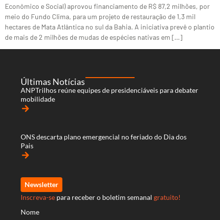
Econômico e Social) aprovou financiamento de R$ 87,2 milhões, por
meio do Fundo Clima, para um projeto de restauração de 1,3 mil
hectares de Mata Atlântica no sul da Bahia. A iniciativa prevê o plantio
de mais de 2 milhões de mudas de espécies nativas em […]
Últimas Notícias
ANPTrilhos reúne equipes de presidenciáveis para debater
mobilidade
arrow_forward
ONS descarta plano emergencial no feriado do Dia dos
Pais
arrow_forward
Newsletter
Inscreva-se
para receber o boletim semanal
gratuito!
Nome