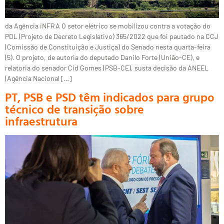
da Agência iNFRA O setor elétrico se mobilizou contra a votação do
PDL (Projeto de Decreto Legislativo) 365/2022 que foi pautado na CCJ
(Comissão de Constituição e Justiça) do Senado nesta quarta-feira
(5). O projeto, de autoria do deputado Danilo Forte (União-CE), e
relatoria do senador Cid Gomes (PSB-CE), susta decisão da ANEEL
(Agência Nacional […]
PT, PSB e PSD têm indicados para grupo
técnico de transição sobre
infraestrutura