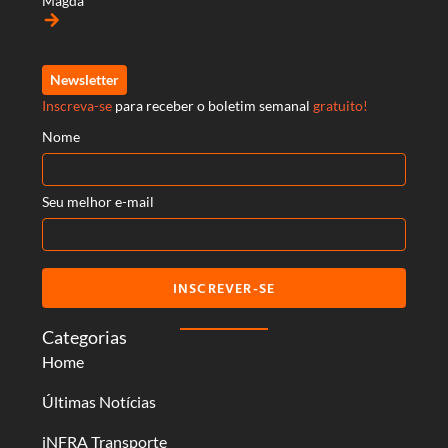
Magda
arrow_forward
Newsletter
Inscreva-se
para receber o boletim semanal
gratuito!
Nome
Seu melhor e-mail
INSCREVER-SE
Categorias
Home
Últimas Notícias
iNFRA Transporte