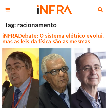
Tag:
racionamento
iNFRADebate: O sistema elétrico evolui,
mas as leis da física são as mesmas