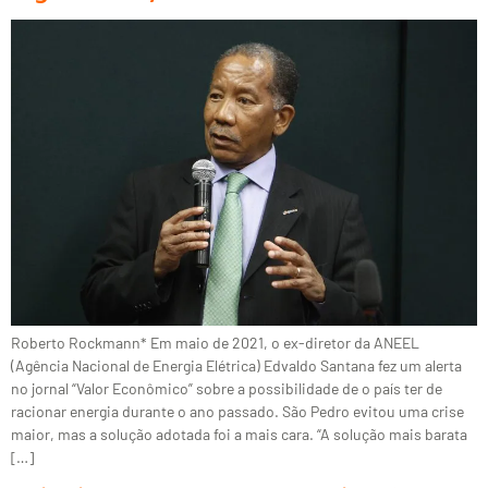
Roberto Rockmann* Em maio de 2021, o ex-diretor da ANEEL
(Agência Nacional de Energia Elétrica) Edvaldo Santana fez um alerta
no jornal “Valor Econômico” sobre a possibilidade de o país ter de
racionar energia durante o ano passado. São Pedro evitou uma crise
maior, mas a solução adotada foi a mais cara. “A solução mais barata
[…]