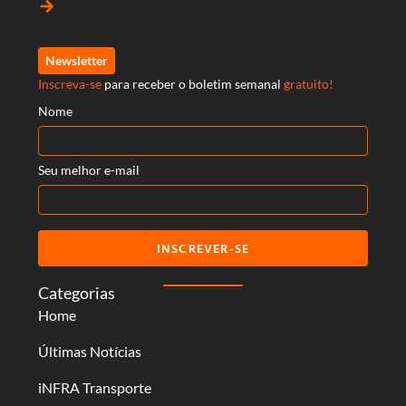
arrow_forward
Newsletter
Inscreva-se
para receber o boletim semanal
gratuito!
Nome
Seu melhor e-mail
INSCREVER-SE
Categorias
Home
Últimas Notícias
iNFRA Transporte