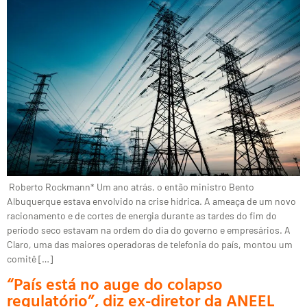
Roberto Rockmann* Um ano atrás, o então ministro Bento
Albuquerque estava envolvido na crise hídrica. A ameaça de um novo
racionamento e de cortes de energia durante as tardes do fim do
período seco estavam na ordem do dia do governo e empresários. A
Claro, uma das maiores operadoras de telefonia do país, montou um
comitê […]
“País está no auge do colapso
regulatório”, diz ex-diretor da ANEEL