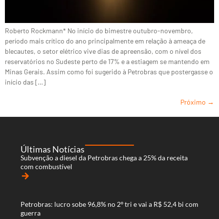
Roberto Rockmann* No início do bimestre outubro-novembro,
período mais crítico do ano principalmente em relação à ameaça de
blecautes, o setor elétrico vive dias de apreensão, com o nível dos
reservatórios no Sudeste perto de 17% e a estiagem se mantendo em
Minas Gerais. Assim como foi sugerido à Petrobras que postergasse o
início das […]
Próximo
→
Últimas Notícias
Subvenção a diesel da Petrobras chega a 25% da receita
com combustível
arrow_forward
Petrobras: lucro sobe 96,8% no 2º tri e vai a R$ 52,4 bi com
guerra