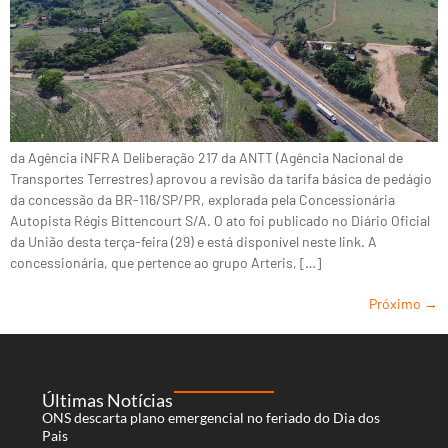
da Agência iNFRA Deliberação 217 da ANTT (Agência Nacional de
Transportes Terrestres) aprovou a revisão da tarifa básica de pedágio
da concessão da BR-116/SP/PR, explorada pela Concessionária
Autopista Régis Bittencourt S/A. O ato foi publicado no Diário Oficial
da União desta terça-feira (29) e está disponível neste link. A
concessionária, que pertence ao grupo Arteris, […]
Próximo
→
Últimas Notícias
ONS descarta plano emergencial no feriado do Dia dos
Pais