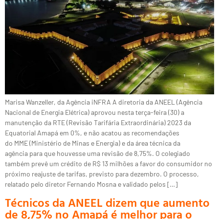
Marisa Wanzeller, da Agência iNFRA A diretoria da ANEEL (Agência
Nacional de Energia Elétrica) aprovou nesta terça-feira (30) a
manutenção da RTE (Revisão Tarifária Extraordinária) 2023 da
Equatorial Amapá em 0%, e não acatou as recomendações
do MME (Ministério de Minas e Energia) e da área técnica da
agência para que houvesse uma revisão de 8,75%. O colegiado
também prevê um crédito de R$ 13 milhões a favor do consumidor no
próximo reajuste de tarifas, previsto para dezembro. O processo,
relatado pelo diretor Fernando Mosna e validado pelos […]
Técnicos da ANEEL dizem que aumento
de 8,75% no Amapá é melhor para o