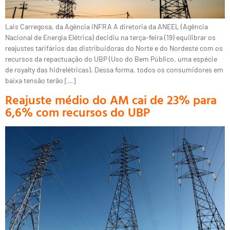
Lais Carregosa, da Agência iNFRA A diretoria da ANEEL (Agência
Nacional de Energia Elétrica) decidiu na terça-feira (19) equilibrar os
reajustes tarifários das distribuidoras do Norte e do Nordeste com os
recursos da repactuação do UBP (Uso do Bem Público, uma espécie
de royalty das hidrelétricas). Dessa forma, todos os consumidores em
baixa tensão terão […]
Reajuste médio do AM cai de 23% para
6,6% com recursos do UBP