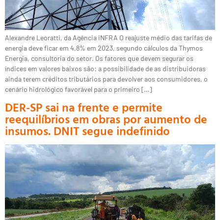
Alexandre Leoratti, da Agência iNFRA O reajuste médio das tarifas de
energia deve ficar em 4,8% em 2023, segundo cálculos da Thymos
Energia, consultoria do setor. Os fatores que devem segurar os
índices em valores baixos são: a possibilidade de as distribuidoras
ainda terem créditos tributários para devolver aos consumidores, o
cenário hidrológico favorável para o primeiro […]
DER-SP sai na frente e permite
reequilíbrios em obras por aumento de
insumos. DNIT segue indefinido