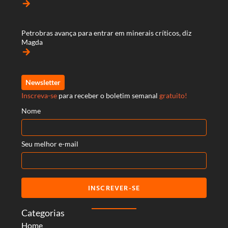
arrow_forward
Petrobras avança para entrar em minerais críticos, diz
Magda
arrow_forward
Newsletter
Inscreva-se
para receber o boletim semanal
gratuito!
Nome
Seu melhor e-mail
INSCREVER-SE
Categorias
Home