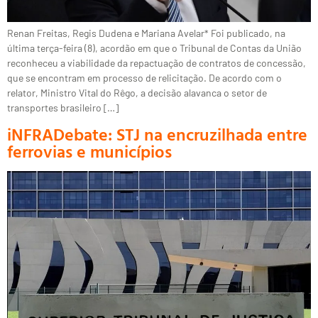
Renan Freitas, Regis Dudena e Mariana Avelar* Foi publicado, na
última terça-feira (8), acordão em que o Tribunal de Contas da União
reconheceu a viabilidade da repactuação de contratos de concessão,
que se encontram em processo de relicitação. De acordo com o
relator, Ministro Vital do Rêgo, a decisão alavanca o setor de
transportes brasileiro […]
iNFRADebate: STJ na encruzilhada entre
ferrovias e municípios