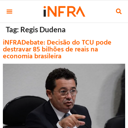
Tag:
Regis Dudena
iNFRADebate: Decisão do TCU pode
destravar 85 bilhões de reais na
economia brasileira