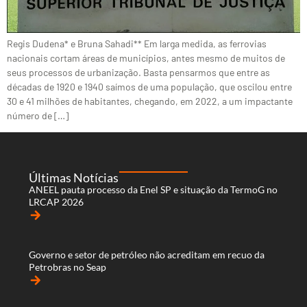
Regis Dudena* e Bruna Sahadi** Em larga medida, as ferrovias
nacionais cortam áreas de municípios, antes mesmo de muitos de
seus processos de urbanização. Basta pensarmos que entre as
décadas de 1920 e 1940 saímos de uma população, que oscilou entre
30 e 41 milhões de habitantes, chegando, em 2022, a um impactante
número de […]
Últimas Notícias
ANEEL pauta processo da Enel SP e situação da TermoG no
LRCAP 2026
arrow_forward
Governo e setor de petróleo não acreditam em recuo da
Petrobras no Seap
arrow_forward