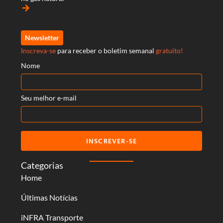
arrow_forward
Newsletter
Inscreva-se
para receber o boletim semanal
gratuito!
Nome
Seu melhor e-mail
INSCREVER-SE
Categorias
Home
Últimas Notícias
iNFRA Transporte