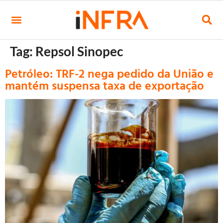
Tag:
Repsol Sinopec
Petróleo: TRF-2 nega pedido da União e
mantém suspensa taxa de exportação