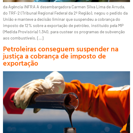
da Agência iNFRA A desembargadora Carmen Silva Lima de Arruda,
do TRF-2 (Tribunal Regional Federal da 2ª Região), negou o pedido da
União e manteve a decisão liminar que suspendeu a cobrança do
imposto de 12% sobre a exportação de petróleo, instituído pela MP
(Medida Provisória) 1.340, para custear os programas de subvenção
aos combustíveis. […]
Petroleiras conseguem suspender na
justiça a cobrança de imposto de
exportação