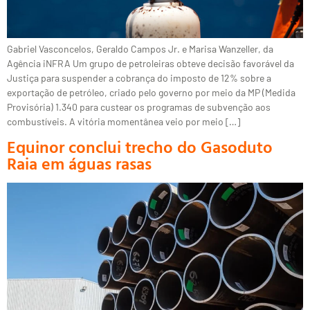
Gabriel Vasconcelos, Geraldo Campos Jr. e Marisa Wanzeller, da
Agência iNFRA Um grupo de petroleiras obteve decisão favorável da
Justiça para suspender a cobrança do imposto de 12% sobre a
exportação de petróleo, criado pelo governo por meio da MP (Medida
Provisória) 1.340 para custear os programas de subvenção aos
combustíveis. A vitória momentânea veio por meio […]
Equinor conclui trecho do Gasoduto
Raia em águas rasas