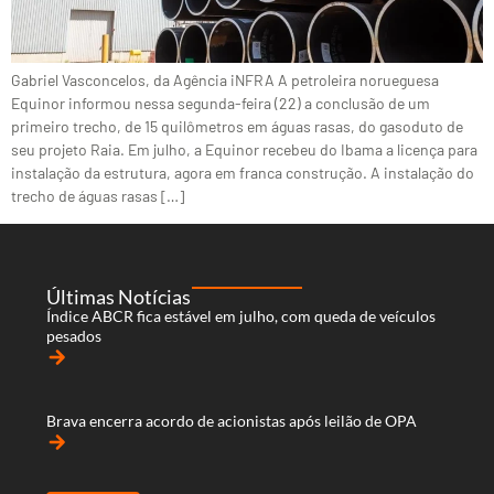
Gabriel Vasconcelos, da Agência iNFRA A petroleira norueguesa
Equinor informou nessa segunda-feira (22) a conclusão de um
primeiro trecho, de 15 quilômetros em águas rasas, do gasoduto de
seu projeto Raia. Em julho, a Equinor recebeu do Ibama a licença para
instalação da estrutura, agora em franca construção. A instalação do
trecho de águas rasas […]
Últimas Notícias
Índice ABCR fica estável em julho, com queda de veículos
pesados
arrow_forward
Brava encerra acordo de acionistas após leilão de OPA
arrow_forward