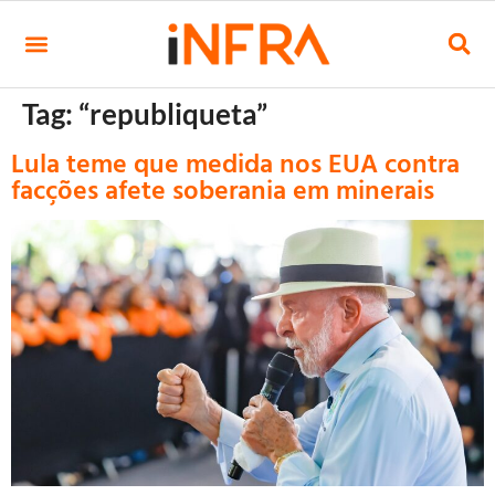
Tag:
“republiqueta”
Lula teme que medida nos EUA contra
facções afete soberania em minerais