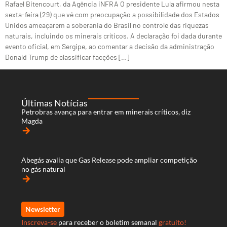
Rafael Bitencourt, da Agência iNFRA O presidente Lula afirmou nesta
sexta-feira (29) que vê com preocupação a possibilidade dos Estados
Unidos ameaçarem a soberania do Brasil no controle das riquezas
naturais, incluindo os minerais críticos. A declaração foi dada durante
evento oficial, em Sergipe, ao comentar a decisão da administração
Donald Trump de classificar facções […]
Últimas Notícias
Petrobras avança para entrar em minerais críticos, diz
Magda
arrow_forward
Abegás avalia que Gas Release pode ampliar competição
no gás natural
arrow_forward
Newsletter
Inscreva-se
para receber o boletim semanal
gratuito!