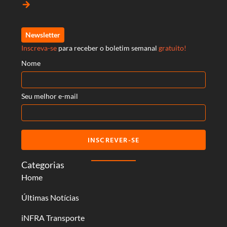
arrow_forward
Newsletter
Inscreva-se
para receber o boletim semanal
gratuito!
Nome
Seu melhor e-mail
INSCREVER-SE
Categorias
Home
Últimas Notícias
iNFRA Transporte