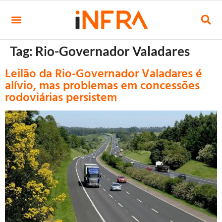
Tag:
Rio-Governador Valadares
Leilão da Rio-Governador Valadares é
alívio, mas problemas em concessões
rodoviárias persistem