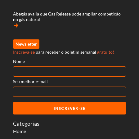
Abegás avalia que Gas Release pode ampliar competição
no gás natural
arrow_forward
Newsletter
Inscreva-se
para receber o boletim semanal
gratuito!
Nome
Seu melhor e-mail
INSCREVER-SE
Categorias
Home