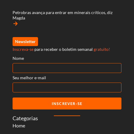
Petrobras avança para entrar em minerais críticos, diz
Magda
arrow_forward
Newsletter
Inscreva-se
para receber o boletim semanal
gratuito!
Nome
Seu melhor e-mail
INSCREVER-SE
Categorias
Home