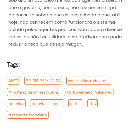
Sob anonimato, pelo menos dois agentes disseram
que o governo, com pressa, não fez nenhum tipo
de consulta sobre o que estava criando e que, até
hoje, não conhecem como funcionará o sistema
bolado pelos agentes públicos. Não sabem dizer se
ele vai ou não ter utilidade e se efetivamente pode
reduzir o risco que deseja mitigar.
Tags:
ANTT
,
BR-381-262/MG-ES
,
concessões rodoviárias
,
Ministério da Infraestrutura
,
Rio-Governador Valadares
,
rodovias
,
rodovias federais
,
tarifas
,
TCU
,
transporte rodoviário