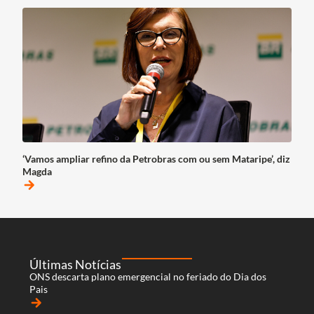
‘Vamos ampliar refino da Petrobras com ou sem Mataripe’, diz
Magda
arrow_forward
Últimas Notícias
ONS descarta plano emergencial no feriado do Dia dos
Pais
arrow_forward