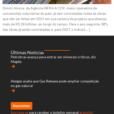
Dimmi Amora, da Agência iNFRA A CCR, maior operadora de
concessões rodoviárias do país, já tem contratadas todas as obras
que vão ser feitas em 2024 em sua carteira de projetos que alcança
mais de R$ 26 bilhões, ao longo do tempo. Para o ano seguinte, 68%
das obras já estão contratadas e, para 2027, o índice […]
Últimas Notícias
Petrobras avança para entrar em minerais críticos, diz
Magda
arrow_forward
Abegás avalia que Gas Release pode ampliar competição
no gás natural
arrow_forward
Newsletter
Inscreva-se
para receber o boletim semanal
gratuito!