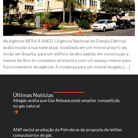
da Agência iNFRA A ANEEL (Agência Nacional de Energia Elétrica)
avalia mudar a sua sede atual, localizada em um imóvel próprio da
União em Brasília, para um edifício de alto padrão em construção a
menos de 3km do complexo existente e com um espaço menor para
funcionamento da agência. A mudança para um imóvel alugado […]
Últimas Notícias
Abegás avalia que Gas Release pode ampliar competição
no gás natural
arrow_forward
ANP exclui produção da Petrobras de proposta de leilões
compulsórios de gás