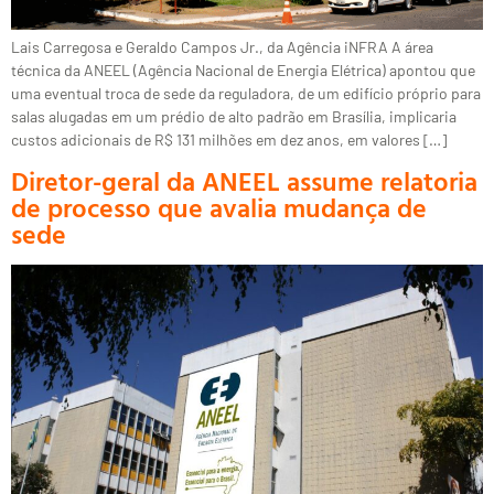
Lais Carregosa e Geraldo Campos Jr., da Agência iNFRA A área
técnica da ANEEL (Agência Nacional de Energia Elétrica) apontou que
uma eventual troca de sede da reguladora, de um edifício próprio para
salas alugadas em um prédio de alto padrão em Brasília, implicaria
custos adicionais de R$ 131 milhões em dez anos, em valores […]
Diretor-geral da ANEEL assume relatoria
de processo que avalia mudança de
sede