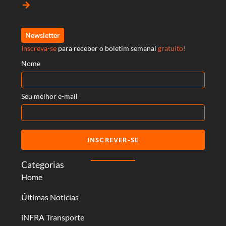
arrow_forward
Newsletter
Inscreva-se
para receber o boletim semanal
gratuito!
Nome
Seu melhor e-mail
INSCREVER-SE
Categorias
Home
Últimas Notícias
iNFRA Transporte