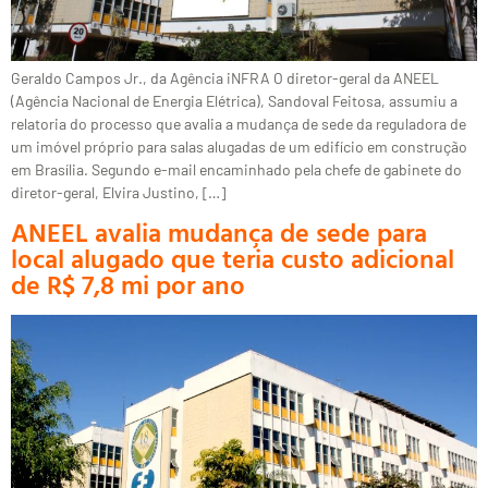
Geraldo Campos Jr., da Agência iNFRA O diretor-geral da ANEEL
(Agência Nacional de Energia Elétrica), Sandoval Feitosa, assumiu a
relatoria do processo que avalia a mudança de sede da reguladora de
um imóvel próprio para salas alugadas de um edifício em construção
em Brasília. Segundo e-mail encaminhado pela chefe de gabinete do
diretor-geral, Elvira Justino, […]
ANEEL avalia mudança de sede para
local alugado que teria custo adicional
de R$ 7,8 mi por ano