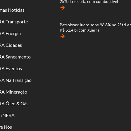
25% da receita com combustível
arrow_forward
mas Notícias
RA Transporte
Petrobras: lucro sobe 96,8% no 2º tri e 
R$ 52,4 bi com guerra
RA Energia
arrow_forward
RA Cidades
RA Saneamento
RA Eventos
RA Na Transição
RA Mineração
RA Óleo & Gás
o iNFRA
re Nós