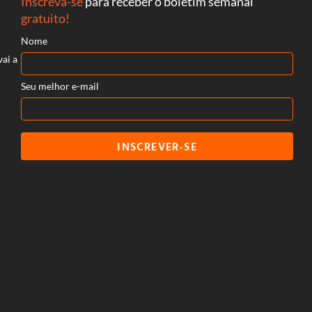
Inscreva-se
para receber o boletim semanal
gratuito!
Nome
vai a
Seu melhor e-mail
INSCREVER-SE