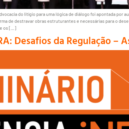
ocacia do litígio para uma lógica de diálogo foi apontada por 
orma de destravar obras estruturantes e necessárias para o des
e os […]
A: Desafios da Regulação – As