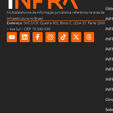
Últi
Multiplataforma de informação jornalística referência na área de
infraestrutura no Brasil
iNF
Endereço:
SHCS/CR, Quadra 502, Bloco C, LOJA 37, Parte 1588
iNF
– Asa Sul – CEP: 70.330-530
iNF
iNF
iNF
iNF
iNF
iNF
Gir
Sob