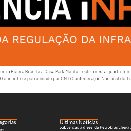
a Esfera Brasil e a Casa ParlaMento, realiza nesta quarta-feira 
. O encontro é patrocinado por CNT (Confederação Nacional do T
egorias
Últimas Notícias
Subvenção a diesel da Petrobras chega 
me