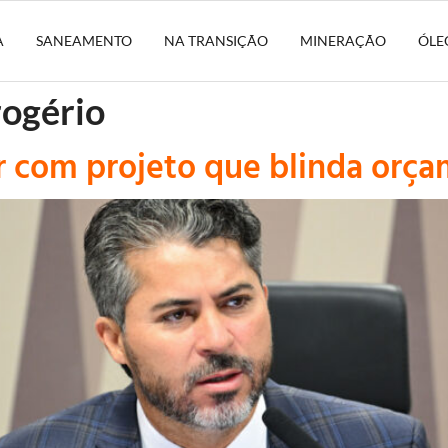
A
SANEAMENTO
NA TRANSIÇÃO
MINERAÇÃO
ÓLE
rogério
r com projeto que blinda orça