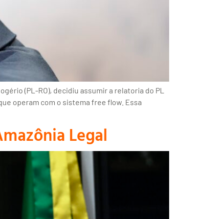
ério (PL-RO), decidiu assumir a relatoria do PL
 que operam com o sistema free flow. Essa
 Amazônia Legal