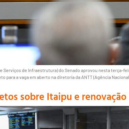
Serviços de Infraestrutura) do Senado aprovou nesta terça-feira 
 para a vaga em aberto na diretoria da ANTT (Agência Nacional 
etos sobre Itaipu e renovação 