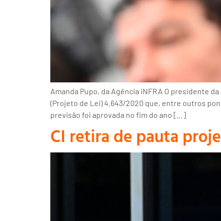
Amanda Pupo, da Agência iNFRA O presidente da CI
(Projeto de Lei) 4.643/2020 que, entre outros p
previsão foi aprovada no fim do ano […]
CI retira de pauta pro