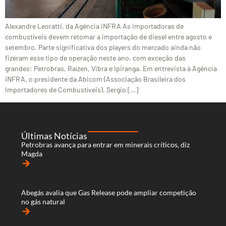
Alexandre Leoratti, da Agência iNFRA As importadoras de
combustíveis devem retomar a importação de diesel entre agosto e
setembro. Parte significativa dos players do mercado ainda não
fizeram esse tipo de operação neste ano, com exceção das
grandes: Petrobras, Raízen, Vibra e Ipiranga. Em entrevista à Agência
iNFRA, o presidente da Abicom (Associação Brasileira dos
Importadores de Combustíveis), Sergio […]
Últimas Notícias
Petrobras avança para entrar em minerais críticos, diz
Magda
arrow_forward
Abegás avalia que Gas Release pode ampliar competição
no gás natural
arrow_forward