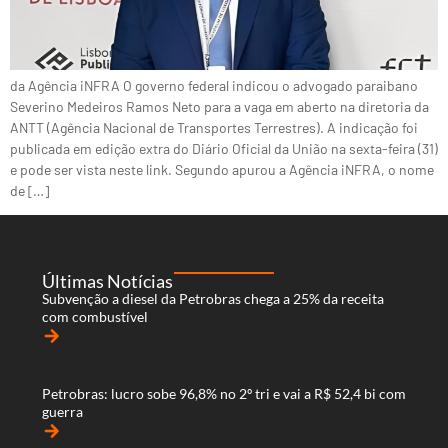
da Agência iNFRA O governo federal indicou o advogado paraibano
Severino Medeiros Ramos Neto para a vaga em aberto na diretoria da
ANTT (Agência Nacional de Transportes Terrestres). A indicação foi
publicada em edição extra do Diário Oficial da União na sexta-feira (31)
e pode ser vista neste link. Segundo apurou a Agência iNFRA, o nome
de […]
Últimas Notícias
Subvenção a diesel da Petrobras chega a 25% da receita
com combustível
arrow_forward
Petrobras: lucro sobe 96,8% no 2º tri e vai a R$ 52,4 bi com
guerra
arrow_forward