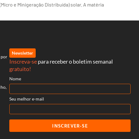
Micro e Minigeração Distribuída) solar. A matéria
Newsletter
 por
Inscreva-se
para receber o boletim semanal
gratuito!
Nome
lho,
Seu melhor e-mail
INSCREVER-SE