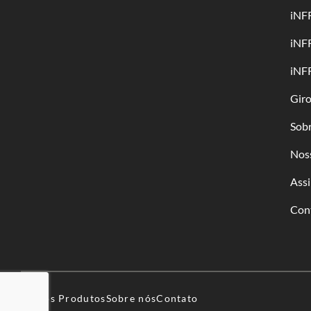
iNF
iNF
iNF
Gir
Sob
Nos
Assi
Con
Nossos Produtos
Sobre nós
Contato