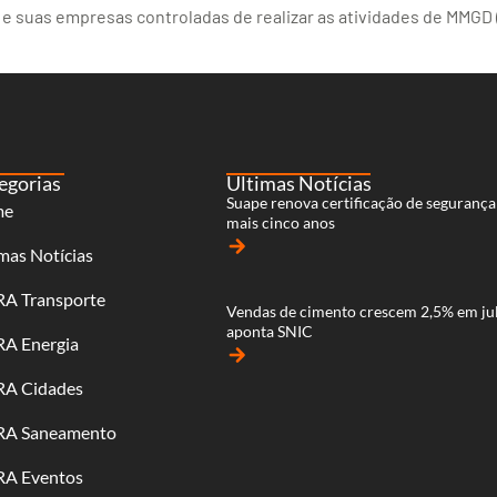
 e suas empresas controladas de realizar as atividades de MMGD (
egorias
Últimas Notícias
Suape renova certificação de segurança
me
mais cinco anos
arrow_forward
mas Notícias
RA Transporte
Vendas de cimento crescem 2,5% em ju
aponta SNIC
RA Energia
arrow_forward
RA Cidades
RA Saneamento
RA Eventos