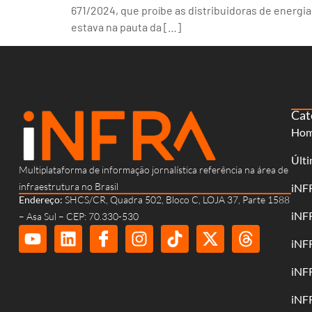
671/2024, que proíbe as distribuidoras de energia
estava na pauta da […]
Cat
Ho
Últi
Multiplataforma de informação jornalística referência na área de
infraestrutura no Brasil
iNF
Endereço:
SHCS/CR, Quadra 502, Bloco C, LOJA 37, Parte 1588
iNF
– Asa Sul – CEP: 70.330-530
iNF
iNF
iNF