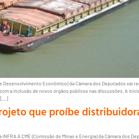
de Desenvolvimento Econômico) da Câmara dos Deputados vai rea
com a inclusão de novos órgãos públicos nas discussões. A inicia
 […]
rojeto que proíbe distribuido
a iNFRA A CME (Comissão de Minas e Energia) da Câmara dos Depu