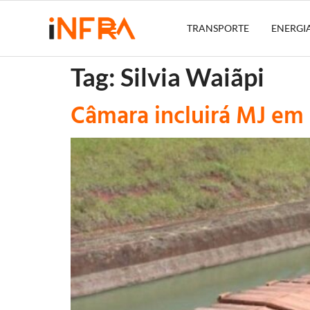
TRANSPORTE
ENERGI
Tag:
Silvia Waiãpi
Câmara incluirá MJ em 