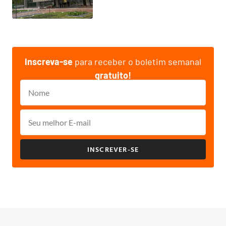
Inscreva-se
para receber o boletim semanal
gratuito!
INSCREVER-SE