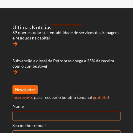
Últimas Notícias
SP quer estudar sustentabilidade de serviços de drenagem
e resíduos na capital
arrow_forward
Subvenção a diesel da Petrobras chega a 25% da receita
com o combustível
arrow_forward
Newsletter
Inscreva-se
para receber o boletim semanal
gratuito!
Nome
Seu melhor e-mail