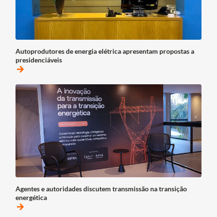
Autoprodutores de energia elétrica apresentam propostas a
presidenciáveis
arrow_forward
Agentes e autoridades discutem transmissão na transição
energética
arrow_forward