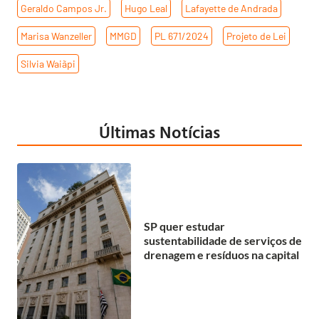
Geraldo Campos Jr.
,
Hugo Leal
,
Lafayette de Andrada
,
Marisa Wanzeller
,
MMGD
,
PL 671/2024
,
Projeto de Lei
,
Silvia Waiãpi
Últimas Notícias
SP quer estudar
sustentabilidade de serviços de
drenagem e resíduos na capital