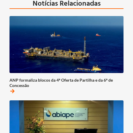
Notícias Relacionadas
ANP formaliza blocos da 4ª Oferta de Partilha e da 6ª de
Concessão
arrow_forward