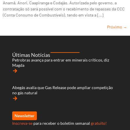
Anamã, Anori, Caapiranga e Codajás. Autorizada pelo governo, a
contratação só será possível com o recebimento de repasses da CCC
(Conta Consumo de Combustíveis), tendo em vista a […]
Próximo
→
Últimas Notícias
Petrobras avança para entrar em minerais críticos, diz
Magda
arrow_forward
Abegás avalia que Gas Release pode ampliar competição
no gás natural
arrow_forward
Newsletter
Inscreva-se
para receber o boletim semanal
gratuito!