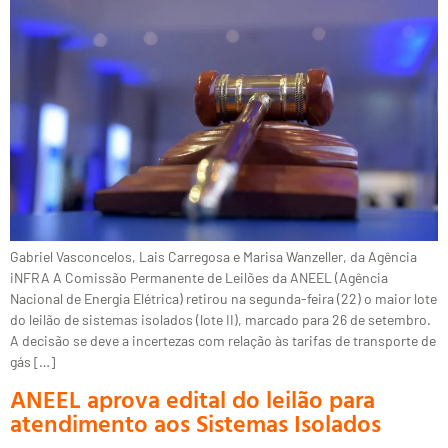
Gabriel Vasconcelos, Lais Carregosa e Marisa Wanzeller, da Agência
iNFRA A Comissão Permanente de Leilões da ANEEL (Agência
Nacional de Energia Elétrica) retirou na segunda-feira (22) o maior lote
do leilão de sistemas isolados (lote II), marcado para 26 de setembro.
A decisão se deve a incertezas com relação às tarifas de transporte de
gás […]
ANEEL aprova edital do leilão para
atendimento aos Sistemas Isolados