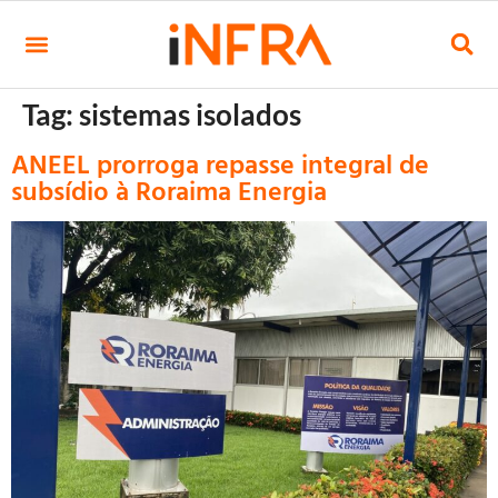
Tag:
sistemas isolados
ANEEL prorroga repasse integral de
subsídio à Roraima Energia