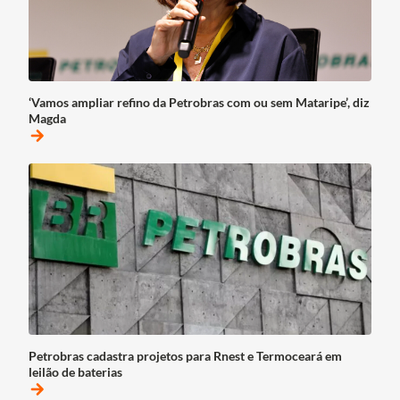
‘Vamos ampliar refino da Petrobras com ou sem Mataripe’, diz
Magda
arrow_forward
Petrobras cadastra projetos para Rnest e Termoceará em
leilão de baterias
arrow_forward