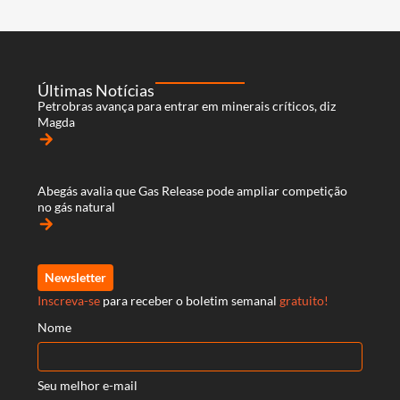
Últimas Notícias
Petrobras avança para entrar em minerais críticos, diz
Magda
arrow_forward
Abegás avalia que Gas Release pode ampliar competição
no gás natural
arrow_forward
Newsletter
Inscreva-se
para receber o boletim semanal
gratuito!
Nome
Seu melhor e-mail