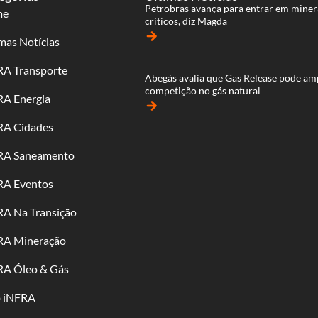
Petrobras avança para entrar em miner
me
críticos, diz Magda
arrow_forward
mas Notícias
RA Transporte
Abegás avalia que Gas Release pode am
competição no gás natural
RA Energia
arrow_forward
RA Cidades
RA Saneamento
RA Eventos
RA Na Transição
RA Mineração
RA Óleo & Gás
o iNFRA