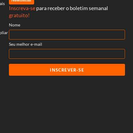
ais
Inscreva-se
para receber o boletim semanal
gratuito!
Nome
pliar
Seu melhor e-mail
INSCREVER-SE