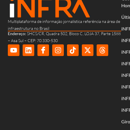
Ho
Últi
Multiplataforma de informação jornalística referência na área de
infraestrutura no Brasil
iNF
Endereço:
SHCS/CR, Quadra 502, Bloco C, LOJA 37, Parte 1588
iNF
– Asa Sul – CEP: 70.330-530
iNF
iNF
iNF
iNF
iNF
iNF
Gir