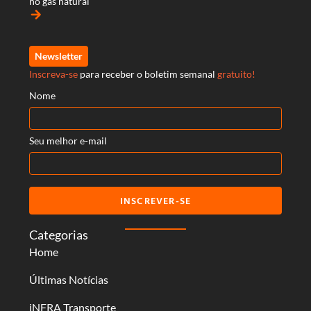
no gás natural
arrow_forward
Newsletter
Inscreva-se
para receber o boletim semanal
gratuito!
Nome
Seu melhor e-mail
INSCREVER-SE
Categorias
Home
Últimas Notícias
iNFRA Transporte