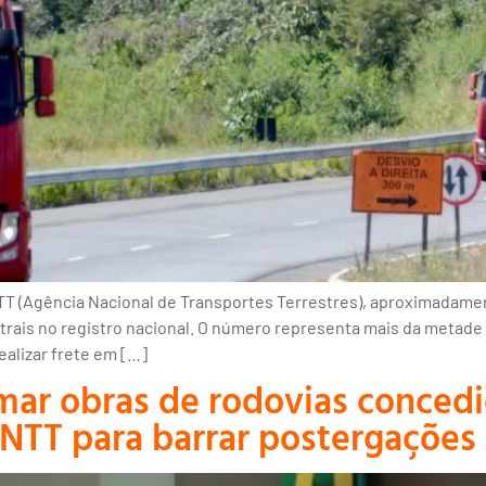
 (Agência Nacional de Transportes Terrestres), aproximadamen
strais no registro nacional. O número representa mais da metade
alizar frete em […]
ar obras de rodovias concedi
NTT para barrar postergações