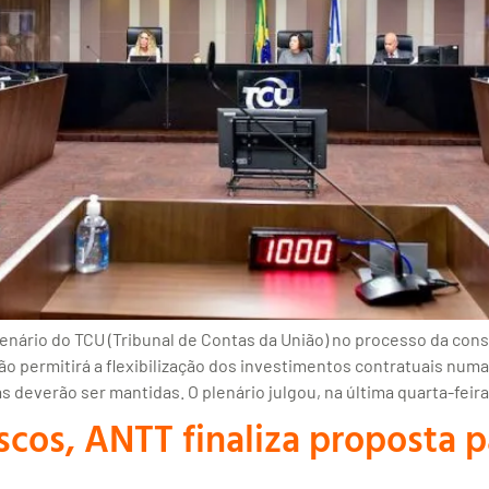
lenário do TCU (Tribunal de Contas da União) no processo da con
o permitirá a flexibilização dos investimentos contratuais numa
s deverão ser mantidas. O plenário julgou, na última quarta-feira
scos, ANTT finaliza proposta p