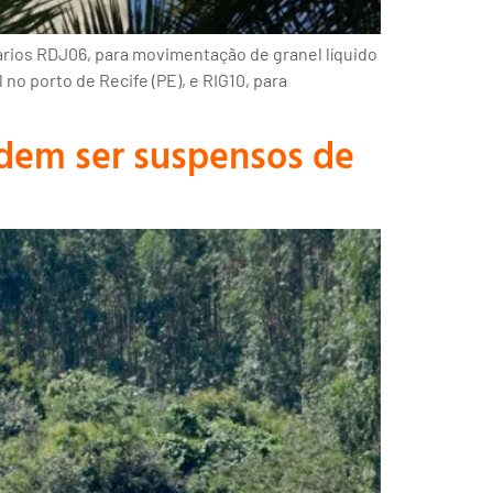
ários RDJ06, para movimentação de granel líquido
no porto de Recife (PE), e RIG10, para
odem ser suspensos de