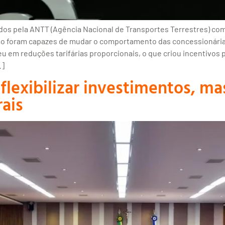
os pela ANTT (Agência Nacional de Transportes Terrestres) co
ão foram capazes de mudar o comportamento das concessionárias
teu em reduções tarifárias proporcionais, o que criou incentivos
…]
flexibilizar investimentos, ma
rais