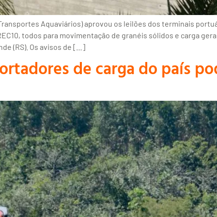
ransportes Aquaviários) aprovou os leilões dos terminais portu
EC10, todos para movimentação de granéis sólidos e carga geral 
de (RS). Os avisos de […]
portadores de carga do país p