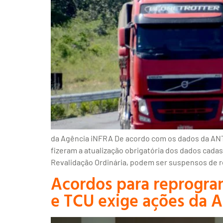
da Agência iNFRA De acordo com os dados da ANTT
fizeram a atualização obrigatória dos dados cada
Revalidação Ordinária, podem ser suspensos de re
Acordos para reprogram
e TCU exige ações da A