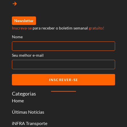
arrow_forward
Newsletter
Inscreva-se
para receber o boletim semanal
gratuito!
Nome
Seu melhor e-mail
INSCREVER-SE
Categorias
Home
Últimas Notícias
iNFRA Transporte