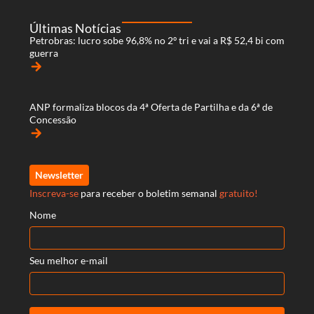
Últimas Notícias
Petrobras: lucro sobe 96,8% no 2º tri e vai a R$ 52,4 bi com
guerra
arrow_forward
ANP formaliza blocos da 4ª Oferta de Partilha e da 6ª de
Concessão
arrow_forward
Newsletter
Inscreva-se
para receber o boletim semanal
gratuito!
Nome
Seu melhor e-mail