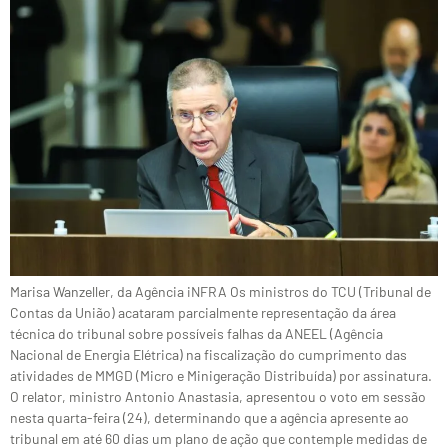
Marisa Wanzeller, da Agência iNFRA Os ministros do TCU (Tribunal de
Contas da União) acataram parcialmente representação da área
técnica do tribunal sobre possíveis falhas da ANEEL (Agência
Nacional de Energia Elétrica) na fiscalização do cumprimento das
atividades de MMGD (Micro e Minigeração Distribuída) por assinatura.
O relator, ministro Antonio Anastasia, apresentou o voto em sessão
nesta quarta-feira (24), determinando que a agência apresente ao
tribunal em até 60 dias um plano de ação que contemple medidas de