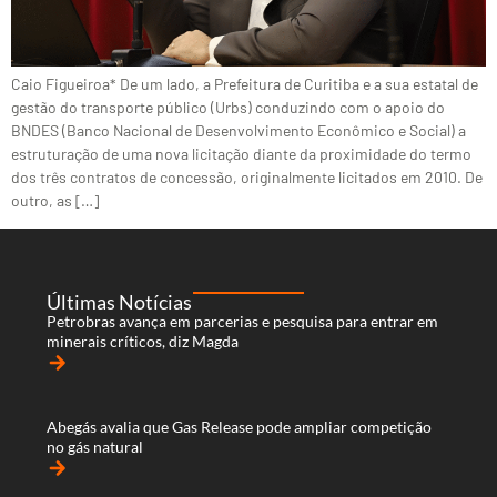
Caio Figueiroa* De um lado, a Prefeitura de Curitiba e a sua estatal de
gestão do transporte público (Urbs) conduzindo com o apoio do
BNDES (Banco Nacional de Desenvolvimento Econômico e Social) a
estruturação de uma nova licitação diante da proximidade do termo
dos três contratos de concessão, originalmente licitados em 2010. De
outro, as […]
Últimas Notícias
Petrobras avança em parcerias e pesquisa para entrar em
minerais críticos, diz Magda
arrow_forward
Abegás avalia que Gas Release pode ampliar competição
no gás natural
arrow_forward