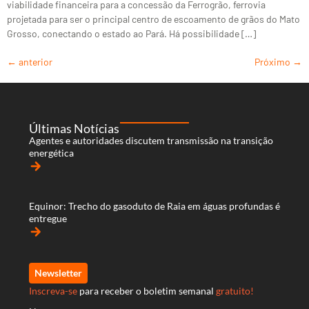
viabilidade financeira para a concessão da Ferrogrão, ferrovia
projetada para ser o principal centro de escoamento de grãos do Mato
Grosso, conectando o estado ao Pará. Há possibilidade […]
←
anterior
Próximo
→
Últimas Notícias
Agentes e autoridades discutem transmissão na transição
energética
arrow_forward
Equinor: Trecho do gasoduto de Raia em águas profundas é
entregue
arrow_forward
Newsletter
Inscreva-se
para receber o boletim semanal
gratuito!