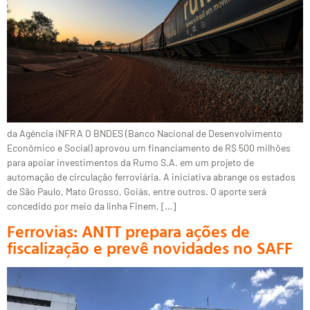
da Agência iNFRA O BNDES (Banco Nacional de Desenvolvimento
Econômico e Social) aprovou um financiamento de R$ 500 milhões
para apoiar investimentos da Rumo S.A. em um projeto de
automação de circulação ferroviária. A iniciativa abrange os estados
de São Paulo, Mato Grosso, Goiás, entre outros. O aporte será
concedido por meio da linha Finem, […]
Ferrovias: ANTT prepara ações de
fiscalização e prevê novidades no SAFF