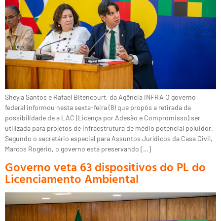
Sheyla Santos e Rafael Bitencourt, da Agência iNFRA O governo
federal informou nesta sexta-feira (8) que propôs a retirada da
possibilidade de a LAC (Licença por Adesão e Compromisso) ser
utilizada para projetos de infraestrutura de médio potencial poluidor.
Segundo o secretário especial para Assuntos Jurídicos da Casa Civil,
Marcos Rogério, o governo está preservando […]
Governo veta 63 dispositivos do PL do
Licenciamento Ambiental