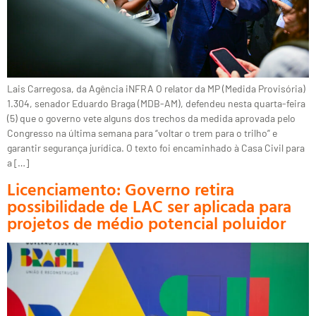
Lais Carregosa, da Agência iNFRA O relator da MP (Medida Provisória)
1.304, senador Eduardo Braga (MDB-AM), defendeu nesta quarta-feira
(5) que o governo vete alguns dos trechos da medida aprovada pelo
Congresso na última semana para “voltar o trem para o trilho” e
garantir segurança jurídica. O texto foi encaminhado à Casa Civil para
a […]
Licenciamento: Governo retira
possibilidade de LAC ser aplicada para
projetos de médio potencial poluidor