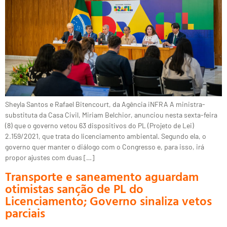
Sheyla Santos e Rafael Bitencourt, da Agência iNFRA A ministra-
substituta da Casa Civil, Miriam Belchior, anunciou nesta sexta-feira
(8) que o governo vetou 63 dispositivos do PL (Projeto de Lei)
2.159/2021, que trata do licenciamento ambiental. Segundo ela, o
governo quer manter o diálogo com o Congresso e, para isso, irá
propor ajustes com duas […]
Transporte e saneamento aguardam
otimistas sanção de PL do
Licenciamento; Governo sinaliza vetos
parciais