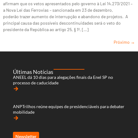
afirmam que os vetos apresentados pelo governo à Lei 14.273/2021 –
a Nova Lei das Ferrovias – sancionada em 23 de dezembro,
poderão trazer aumento de interrupção e abandono de projetos. A
principal causa das possíveis descontinuidades será o veto do
presidente da República ao artigo 25, § 1º, […]
Próximo
→
Últimas Notícias
ANEEL dá 10 dias para alegações finais da Enel SP no
processo de caducidade
arrow_forward
ANPTrilhos reúne equipes de presidenciáveis para debater
mobilidade
arrow_forward
Newsletter