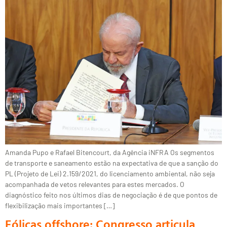
Amanda Pupo e Rafael Bitencourt, da Agência iNFRA Os segmentos
de transporte e saneamento estão na expectativa de que a sanção do
PL (Projeto de Lei) 2.159/2021, do licenciamento ambiental, não seja
acompanhada de vetos relevantes para estes mercados. O
diagnóstico feito nos últimos dias de negociação é de que pontos de
flexibilização mais importantes […]
Eólicas offshore: Congresso articula