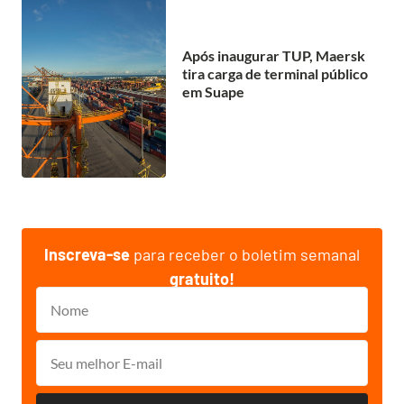
Após inaugurar TUP, Maersk
tira carga de terminal público
em Suape
Inscreva-se
para receber o boletim semanal
gratuito!