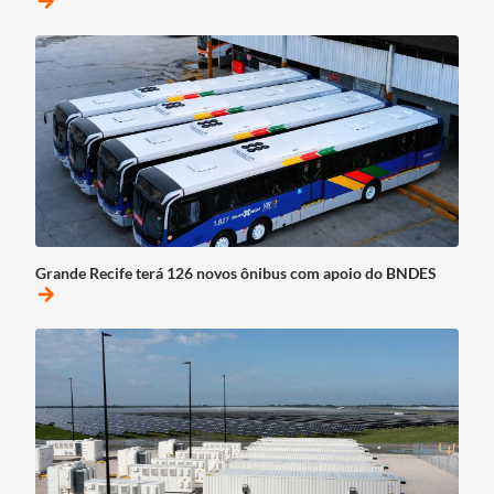
arrow_forward
Grande Recife terá 126 novos ônibus com apoio do BNDES
arrow_forward