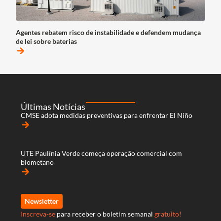
Agentes rebatem risco de instabilidade e defendem mudança
de lei sobre baterias
arrow_forward
Últimas Notícias
CMSE adota medidas preventivas para enfrentar El Niño
arrow_forward
UTE Paulínia Verde começa operação comercial com
biometano
arrow_forward
Newsletter
Inscreva-se
para receber o boletim semanal
gratuito!