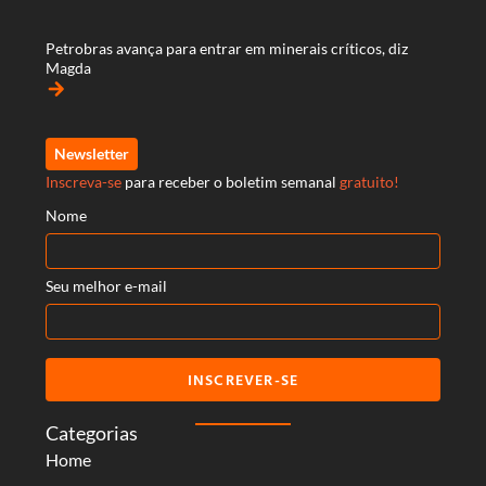
Petrobras avança para entrar em minerais críticos, diz
Magda
arrow_forward
Newsletter
Inscreva-se
para receber o boletim semanal
gratuito!
Nome
Seu melhor e-mail
INSCREVER-SE
Categorias
Home