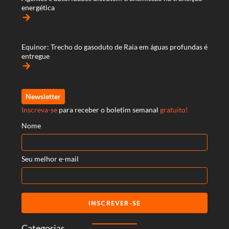
energética
arrow_forward
Equinor: Trecho do gasoduto de Raia em águas profundas é
entregue
arrow_forward
Newsletter
Inscreva-se
para receber o boletim semanal
gratuito!
Nome
Seu melhor e-mail
INSCREVER-SE
Categorias