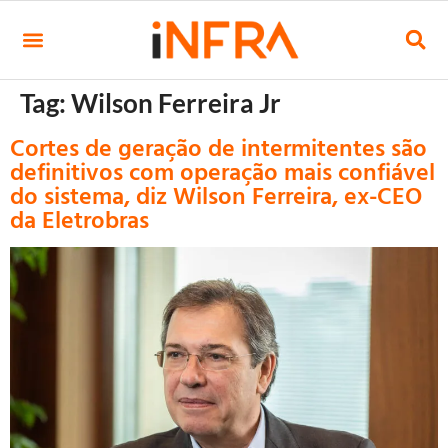
Tag:
Wilson Ferreira Jr
Cortes de geração de intermitentes são
definitivos com operação mais confiável
do sistema, diz Wilson Ferreira, ex-CEO
da Eletrobras