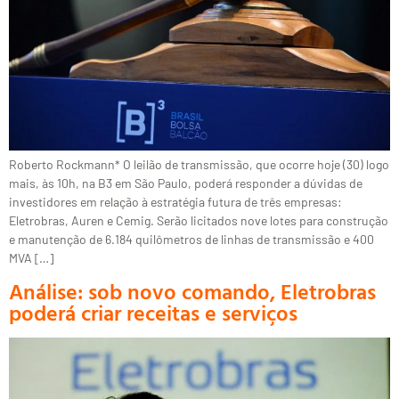
Roberto Rockmann* O leilão de transmissão, que ocorre hoje (30) logo
mais, às 10h, na B3 em São Paulo, poderá responder a dúvidas de
investidores em relação à estratégia futura de três empresas:
Eletrobras, Auren e Cemig. Serão licitados nove lotes para construção
e manutenção de 6.184 quilômetros de linhas de transmissão e 400
MVA […]
Análise: sob novo comando, Eletrobras
poderá criar receitas e serviços