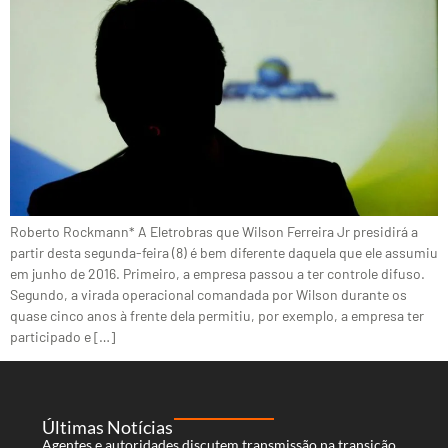
Roberto Rockmann* A Eletrobras que Wilson Ferreira Jr presidirá a
partir desta segunda-feira (8) é bem diferente daquela que ele assumiu
em junho de 2016. Primeiro, a empresa passou a ter controle difuso.
Segundo, a virada operacional comandada por Wilson durante os
quase cinco anos à frente dela permitiu, por exemplo, a empresa ter
participado e […]
Últimas Notícias
Agentes e autoridades discutem transmissão na transição