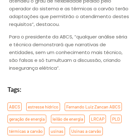
atendeu o grau de flexibilidade pedido pelo
operador do sistema e as térmicas a carvão terão
adaptações que permitirão o atendimento destes
requisitos”, destacou.
Para o presidente da ABCS, “qualquer análise séria
e técnica demonstrará que narrativas de
entidades, sem um conhecimento mais técnico,
são falsas e só tumultuam a discussão, criando
insegurança elétrica”.
Tags:
ABCS
,
estresse hídrico
,
Fernando Luiz Zancan ABCS
,
geração de energia
,
leilão de energia
,
LRCAP
,
PLD
,
térmicas a carvão
,
usinas
,
Usinas a carvão