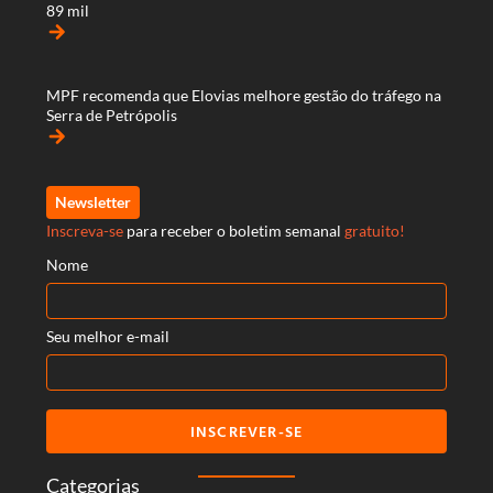
89 mil
arrow_forward
MPF recomenda que Elovias melhore gestão do tráfego na
Serra de Petrópolis
arrow_forward
Newsletter
Inscreva-se
para receber o boletim semanal
gratuito!
Nome
Seu melhor e-mail
INSCREVER-SE
Categorias