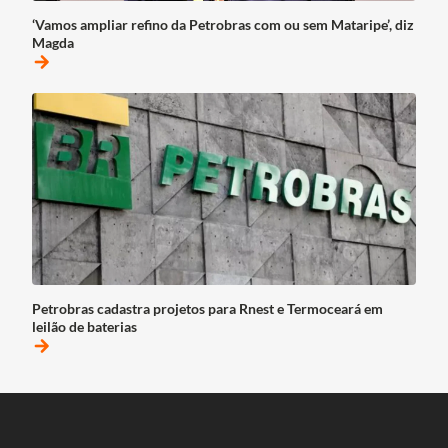
‘Vamos ampliar refino da Petrobras com ou sem Mataripe’, diz
Magda
arrow_forward
Petrobras cadastra projetos para Rnest e Termoceará em
leilão de baterias
arrow_forward