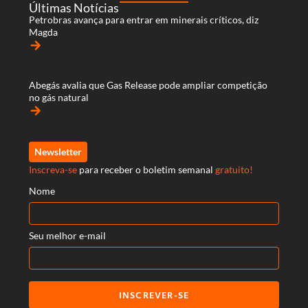
Últimas Notícias
Petrobras avança para entrar em minerais críticos, diz
Magda
arrow_forward
Abegás avalia que Gas Release pode ampliar competição
no gás natural
arrow_forward
Newsletter
Inscreva-se
para receber o boletim semanal
gratuito!
Nome
Seu melhor e-mail
INSCREVER-SE