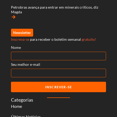
Petrobras avança para entrar em minerais críticos, diz
Magda
arrow_forward
Newsletter
Inscreva-se
para receber o boletim semanal
gratuito!
Nome
Seu melhor e-mail
INSCREVER-SE
Categorias
Home
Últimas Notícias