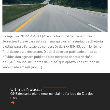
da Agência iNFRA A ANTT (Agência Nacional de Transportes
Terrestres) prevê para esta semana aprovar em reunião de diretoria
o edital para a licitação da concessão da BR-381/MG, com leilão no
final de outubro deste ano. O edital deve ser publicado ainda com
dúvidas dos agentes públicos e do mercado sobre a decisão
do TCU (Tribunal de Contas da União) que aprovou os estudos de
viabilidade em relação […]
Últimas Notícias
ONS descarta plano emergencial no feriado do Dia dos
Pais
arrow_forward