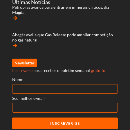
Últimas Notícias
Petrobras avança para entrar em minerais críticos, diz
Magda
arrow_forward
Abegás avalia que Gas Release pode ampliar competição
no gás natural
arrow_forward
Newsletter
Inscreva-se
para receber o boletim semanal
gratuito!
Nome
Seu melhor e-mail
INSCREVER-SE