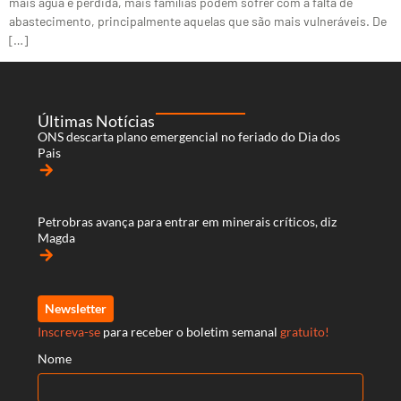
mais água é perdida, mais famílias podem sofrer com a falta de
abastecimento, principalmente aquelas que são mais vulneráveis. De
[…]
Últimas Notícias
ONS descarta plano emergencial no feriado do Dia dos
Pais
arrow_forward
Petrobras avança para entrar em minerais críticos, diz
Magda
arrow_forward
Newsletter
Inscreva-se
para receber o boletim semanal
gratuito!
Nome