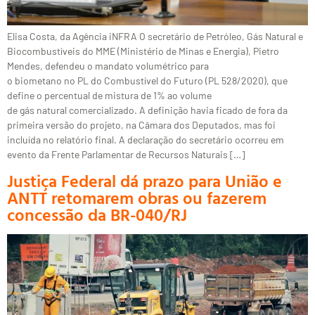
Elisa Costa, da Agência iNFRA O secretário de Petróleo, Gás Natural e
Biocombustíveis do MME (Ministério de Minas e Energia), Pietro
Mendes, defendeu o mandato volumétrico para
o biometano no PL do Combustível do Futuro (PL 528/2020), que
define o percentual de mistura de 1% ao volume
de gás natural comercializado. A definição havia ficado de fora da
primeira versão do projeto, na Câmara dos Deputados, mas foi
incluída no relatório final. A declaração do secretário ocorreu em
evento da Frente Parlamentar de Recursos Naturais […]
Justiça Federal dá prazo para União e
ANTT retomarem obras ou fazerem
concessão da BR-040/RJ