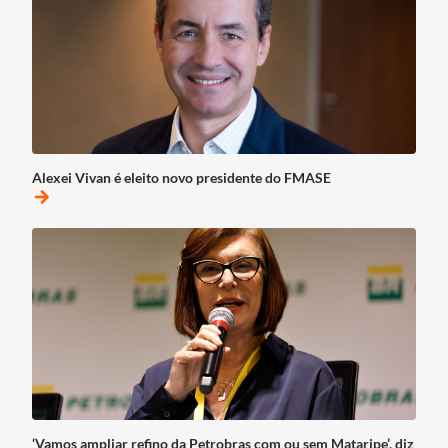
Alexei Vivan é eleito novo presidente do FMASE
arrow_forward
‘Vamos ampliar refino da Petrobras com ou sem Mataripe’, diz