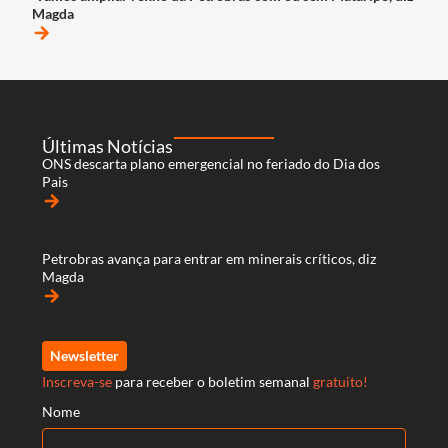
Magda
arrow_forward
Últimas Notícias
ONS descarta plano emergencial no feriado do Dia dos
Pais
arrow_forward
Petrobras avança para entrar em minerais críticos, diz
Magda
arrow_forward
Newsletter
Inscreva-se
para receber o boletim semanal
gratuito!
Nome